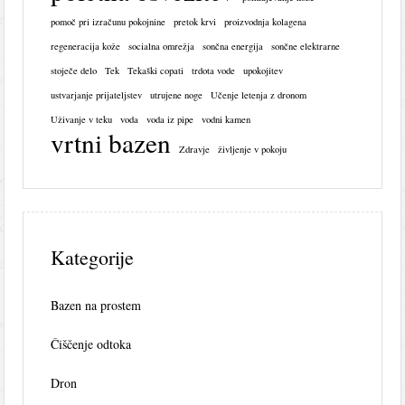
pomoč pri izračunu pokojnine
pretok krvi
proizvodnja kolagena
regeneracija kože
socialna omrežja
sončna energija
sončne elektrarne
stoječe delo
Tek
Tekaški copati
trdota vode
upokojitev
ustvarjanje prijateljstev
utrujene noge
Učenje letenja z dronom
Uživanje v teku
voda
voda iz pipe
vodni kamen
vrtni bazen
Zdravje
življenje v pokoju
Kategorije
Bazen na prostem
Čiščenje odtoka
Dron