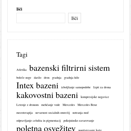
Išči
Išči
Tagi
bazenski filtrirni sistem
Atletika
boleče noge
darilo
dron
gradnja
gradnja hiše
Intex bazeni
izboljšanje samopodobe
Izpit za drona
kakovostni bazeni
kompresijske nogavice
Letenje z dronom
mehčanje vode
Mercedes
Mercedes Benz
mezoterapija
nevarnost socialnih omrežij
notranja moč
odpravljanje celulita in pigmentacij
pokojninsko zavarovanje
poletna osvežitev
pomlajevanje kože