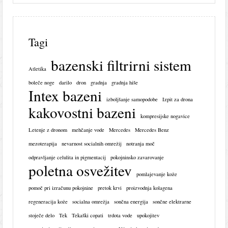
Tagi
bazenski filtrirni sistem
Atletika
boleče noge
darilo
dron
gradnja
gradnja hiše
Intex bazeni
izboljšanje samopodobe
Izpit za drona
kakovostni bazeni
kompresijske nogavice
Letenje z dronom
mehčanje vode
Mercedes
Mercedes Benz
mezoterapija
nevarnost socialnih omrežij
notranja moč
odpravljanje celulita in pigmentacij
pokojninsko zavarovanje
poletna osvežitev
pomlajevanje kože
pomoč pri izračunu pokojnine
pretok krvi
proizvodnja kolagena
regeneracija kože
socialna omrežja
sončna energija
sončne elektrarne
stoječe delo
Tek
Tekaški copati
trdota vode
upokojitev