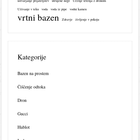
ustvarjanje prijateljstev
utrujene noge
Učenje letenja z dronom
Uživanje v teku
voda
voda iz pipe
vodni kamen
vrtni bazen
Zdravje
življenje v pokoju
Kategorije
Bazen na prostem
Čiščenje odtoka
Dron
Gucci
Hublot