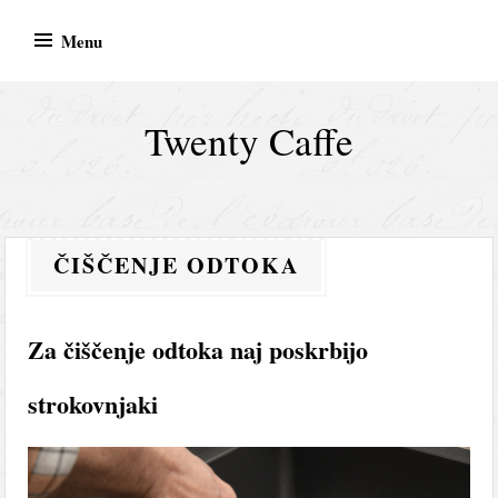
Skip
Menu
to
content
Twenty Caffe
ČIŠČENJE ODTOKA
Za čiščenje odtoka naj poskrbijo
strokovnjaki