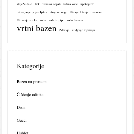
stoječe delo
Tek
Tekaški copati
trdota vode
upokojitev
ustvarjanje prijateljstev
utrujene noge
Učenje letenja z dronom
Uživanje v teku
voda
voda iz pipe
vodni kamen
vrtni bazen
Zdravje
življenje v pokoju
Kategorije
Bazen na prostem
Čiščenje odtoka
Dron
Gucci
Hublot