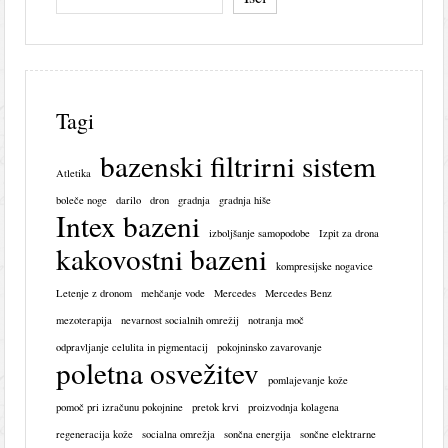
Tagi
bazenski filtrirni sistem
Atletika
boleče noge
darilo
dron
gradnja
gradnja hiše
Intex bazeni
izboljšanje samopodobe
Izpit za drona
kakovostni bazeni
kompresijske nogavice
Letenje z dronom
mehčanje vode
Mercedes
Mercedes Benz
mezoterapija
nevarnost socialnih omrežij
notranja moč
odpravljanje celulita in pigmentacij
pokojninsko zavarovanje
poletna osvežitev
pomlajevanje kože
pomoč pri izračunu pokojnine
pretok krvi
proizvodnja kolagena
regeneracija kože
socialna omrežja
sončna energija
sončne elektrarne